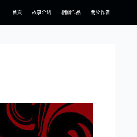
首頁
故事介紹
相關作品
關於作者